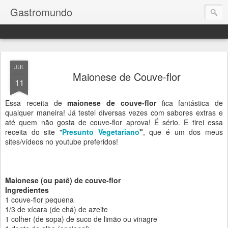
Gastromundo
JUL
Maionese de Couve-flor
11
Essa receita de
maionese de couve-flor
fica fantástica de
qualquer maneira! Já testei diversas vezes com sabores extras e
até quem não gosta de couve-flor aprova! É sério. E tirei essa
receita do site "
Presunto Vegetariano
"
, que é um dos meus
sites/vídeos no youtube preferidos!
Maionese (ou patê) de couve-flor
Ingredientes
1 couve-flor pequena
1/3 de xícara (de chá) de azeite
1 colher (de sopa) de suco de limão ou vinagre