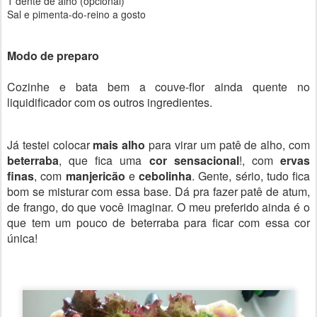
1 dente de alho (opcional)
Sal e pimenta-do-reino a gosto
Modo de preparo
Cozinhe e bata bem a couve-flor ainda quente no
liquidificador com os outros ingredientes.
Já testei colocar
mais alho
para virar um patê de alho, com
beterraba
, que fica uma
cor sensacional
!, com
ervas
finas
, com
manjericão
e
cebolinha
. Gente, sério, tudo fica
bom se misturar com essa base. Dá pra fazer patê de atum,
de frango, do que você imaginar. O meu preferido ainda é o
que tem um pouco de beterraba para ficar com essa cor
única!