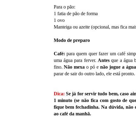
Para o pão:
1 fatia de pão de forma
1 ovo
Manteiga ou azeite (opcional, mas fica mais
Modo de preparo
Café:
para quem quer fazer um café simpl
uma água para ferver.
Antes
que a água b
fino.
Não mexa
o pó e
não jogue a água
parar de sair do outro lado, ele está pronto.
Dica:
Se já for servir tudo bem, caso 
1 minuto (se não fica com gosto de q
fique bem fechadinha. Na dúvida, não c
ao café da manhã.